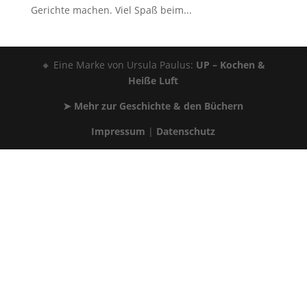
Gerichte machen. Viel Spaß beim...
🔸 Eine Marke von
Ursula Paulus
:
UP – Kochen &
Heiße Luft
➤ Mehr zur Geschichte & den Büchern
Impressum
|
Datenschutz