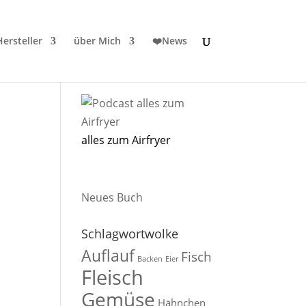
ersteller
über Mich
❤️News
alles zum Airfryer
Neues Buch
Schlagwortwolke
Auflauf
Fisch
Backen
Eier
Fleisch
Gemüse
Hähnchen