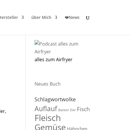
ersteller
über Mich
❤️News
n
alles zum Airfryer
Neues Buch
Schlagwortwolke
Auflauf
Fisch
Backen
Eier
er,
Fleisch
Gemüse
Hähnchen