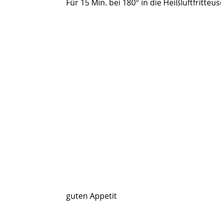
Für 15 Min. bei 180° in die Heißluftfritteu
guten Appetit